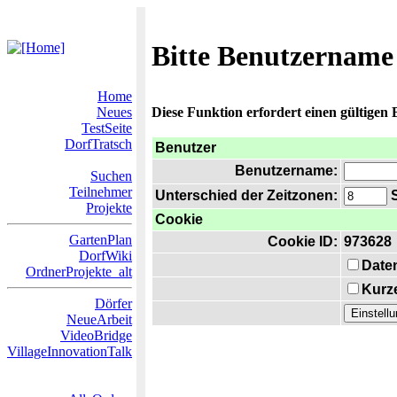
Bitte Benutzername
Home
Neues
Diese Funktion erfordert einen gültigen
TestSeite
DorfTratsch
Benutzer
Benutzername:
Suchen
Teilnehmer
Unterschied der Zeitzonen:
S
Projekte
Cookie
GartenPlan
Cookie ID:
973628
DorfWiki
Date
OrdnerProjekte_alt
Kurze
Dörfer
NeueArbeit
VideoBridge
VillageInnovationTalk