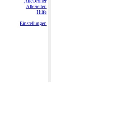
AlleOrdner
AlleSeiten
Hilfe
Einstellungen