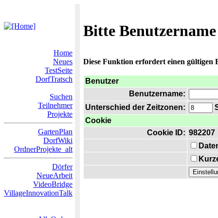
Bitte Benutzername
Home
Neues
Diese Funktion erfordert einen gültigen
TestSeite
DorfTratsch
Benutzer
Benutzername:
Suchen
Teilnehmer
Unterschied der Zeitzonen:
S
Projekte
Cookie
GartenPlan
Cookie ID:
982207
DorfWiki
Date
OrdnerProjekte_alt
Kurze
Dörfer
NeueArbeit
VideoBridge
VillageInnovationTalk