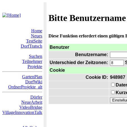
Bitte Benutzername
Home
Neues
Diese Funktion erfordert einen gültigen
TestSeite
DorfTratsch
Benutzer
Benutzername:
Suchen
Teilnehmer
Unterschied der Zeitzonen:
S
Projekte
Cookie
GartenPlan
Cookie ID:
948987
DorfWiki
Date
OrdnerProjekte_alt
Kurze
Dörfer
NeueArbeit
VideoBridge
VillageInnovationTalk