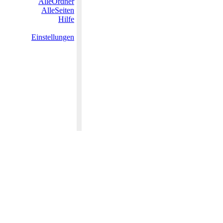
AlleOrdner
AlleSeiten
Hilfe
Einstellungen