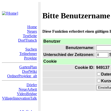
Bitte Benutzername
Home
Neues
Diese Funktion erfordert einen gültigen
TestSeite
DorfTratsch
Benutzer
Benutzername:
Suchen
Teilnehmer
Unterschied der Zeitzonen:
S
Projekte
Cookie
GartenPlan
Cookie ID:
949137
DorfWiki
Date
OrdnerProjekte_alt
Kurze
Dörfer
NeueArbeit
VideoBridge
VillageInnovationTalk