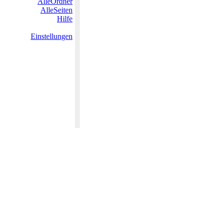
AlleOrdner
AlleSeiten
Hilfe
Einstellungen