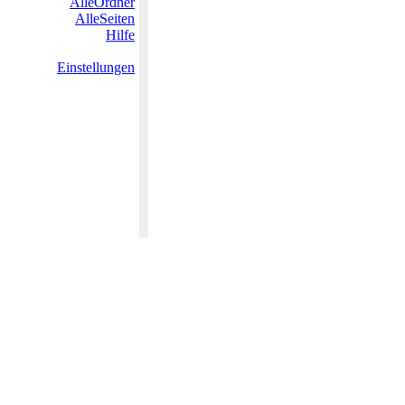
AlleOrdner
AlleSeiten
Hilfe
Einstellungen