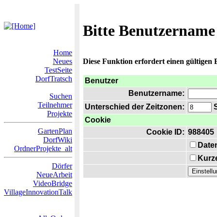
Bitte Benutzername
Home
Neues
Diese Funktion erfordert einen gültigen
TestSeite
DorfTratsch
Benutzer
Benutzername:
Suchen
Teilnehmer
Unterschied der Zeitzonen:
S
Projekte
Cookie
GartenPlan
Cookie ID:
988405
DorfWiki
Date
OrdnerProjekte_alt
Kurze
Dörfer
NeueArbeit
VideoBridge
VillageInnovationTalk