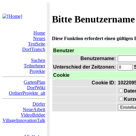
Bitte Benutzername
Home
Neues
Diese Funktion erfordert einen gültigen
TestSeite
DorfTratsch
Benutzer
Benutzername:
Suchen
Teilnehmer
Unterschied der Zeitzonen:
S
Projekte
Cookie
GartenPlan
Cookie ID:
102209
DorfWiki
Date
OrdnerProjekte_alt
Kurze
Dörfer
NeueArbeit
VideoBridge
VillageInnovationTalk