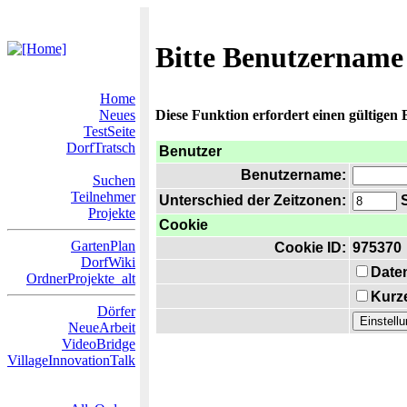
Bitte Benutzername
Home
Neues
Diese Funktion erfordert einen gültigen
TestSeite
DorfTratsch
Benutzer
Benutzername:
Suchen
Teilnehmer
Unterschied der Zeitzonen:
S
Projekte
Cookie
GartenPlan
Cookie ID:
975370
DorfWiki
Date
OrdnerProjekte_alt
Kurze
Dörfer
NeueArbeit
VideoBridge
VillageInnovationTalk