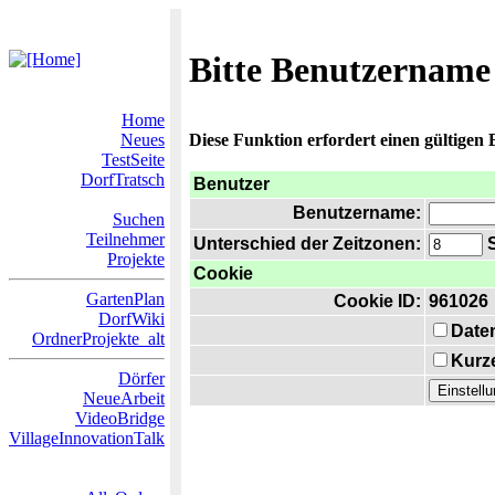
Bitte Benutzername
Home
Neues
Diese Funktion erfordert einen gültigen
TestSeite
DorfTratsch
Benutzer
Benutzername:
Suchen
Teilnehmer
Unterschied der Zeitzonen:
S
Projekte
Cookie
GartenPlan
Cookie ID:
961026
DorfWiki
Date
OrdnerProjekte_alt
Kurze
Dörfer
NeueArbeit
VideoBridge
VillageInnovationTalk