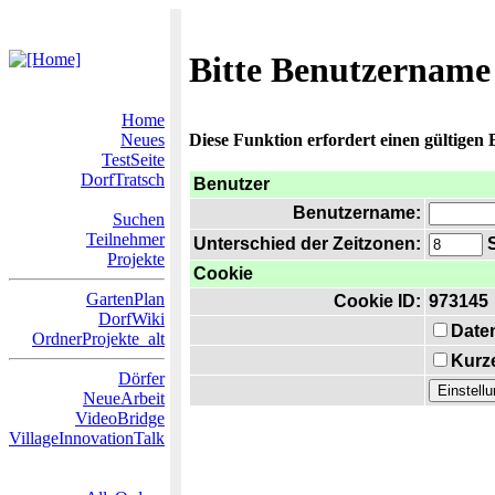
Bitte Benutzername
Home
Neues
Diese Funktion erfordert einen gültigen
TestSeite
DorfTratsch
Benutzer
Benutzername:
Suchen
Teilnehmer
Unterschied der Zeitzonen:
S
Projekte
Cookie
GartenPlan
Cookie ID:
973145
DorfWiki
Date
OrdnerProjekte_alt
Kurze
Dörfer
NeueArbeit
VideoBridge
VillageInnovationTalk