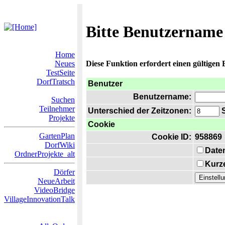
Bitte Benutzername
Home
Neues
Diese Funktion erfordert einen gültigen
TestSeite
DorfTratsch
Benutzer
Benutzername:
Suchen
Teilnehmer
Unterschied der Zeitzonen:
S
Projekte
Cookie
GartenPlan
Cookie ID:
958869
DorfWiki
Date
OrdnerProjekte_alt
Kurze
Dörfer
NeueArbeit
VideoBridge
VillageInnovationTalk