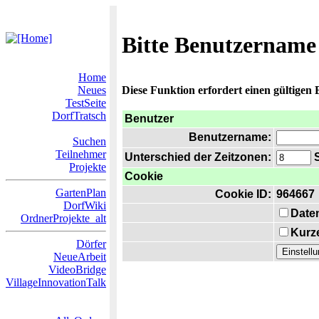
Bitte Benutzername
Home
Neues
Diese Funktion erfordert einen gültigen
TestSeite
DorfTratsch
Benutzer
Benutzername:
Suchen
Teilnehmer
Unterschied der Zeitzonen:
S
Projekte
Cookie
GartenPlan
Cookie ID:
964667
DorfWiki
Date
OrdnerProjekte_alt
Kurze
Dörfer
NeueArbeit
VideoBridge
VillageInnovationTalk