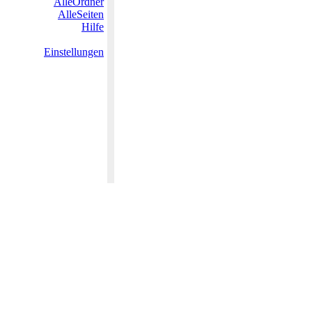
AlleOrdner
AlleSeiten
Hilfe
Einstellungen