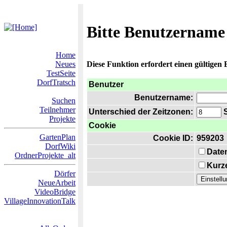
Bitte Benutzername
Home
Neues
Diese Funktion erfordert einen gültigen
TestSeite
DorfTratsch
Benutzer
Benutzername:
Suchen
Teilnehmer
Unterschied der Zeitzonen:
S
Projekte
Cookie
GartenPlan
Cookie ID:
959203
DorfWiki
Date
OrdnerProjekte_alt
Kurze
Dörfer
NeueArbeit
VideoBridge
VillageInnovationTalk