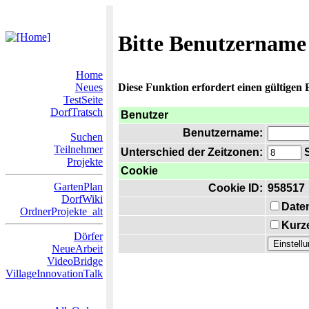
Bitte Benutzername
Home
Neues
Diese Funktion erfordert einen gültigen
TestSeite
DorfTratsch
Benutzer
Benutzername:
Suchen
Teilnehmer
Unterschied der Zeitzonen:
S
Projekte
Cookie
GartenPlan
Cookie ID:
958517
DorfWiki
Date
OrdnerProjekte_alt
Kurze
Dörfer
NeueArbeit
VideoBridge
VillageInnovationTalk