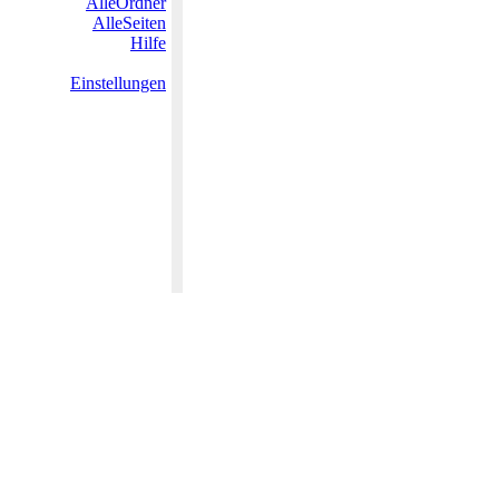
AlleOrdner
AlleSeiten
Hilfe
Einstellungen