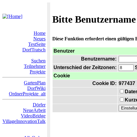
Bitte Benutzername
Home
Neues
Diese Funktion erfordert einen gültigen
TestSeite
DorfTratsch
Benutzer
Benutzername:
Suchen
Teilnehmer
Unterschied der Zeitzonen:
S
Projekte
Cookie
GartenPlan
Cookie ID:
977437
DorfWiki
Date
OrdnerProjekte_alt
Kurze
Dörfer
NeueArbeit
VideoBridge
VillageInnovationTalk