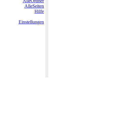
AlleOrdner
AlleSeiten
Hilfe
Einstellungen