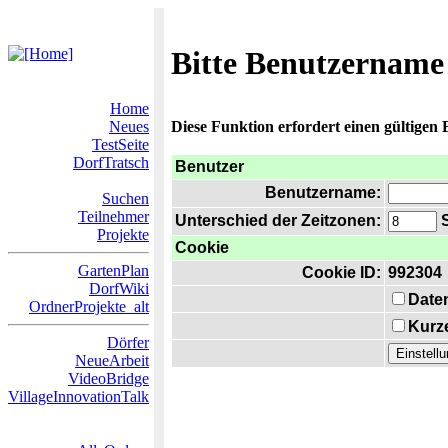
Bitte Benutzername
Home
Neues
Diese Funktion erfordert einen gültigen
TestSeite
DorfTratsch
Benutzer
Benutzername:
Suchen
Teilnehmer
Unterschied der Zeitzonen:
S
Projekte
Cookie
GartenPlan
Cookie ID:
992304
DorfWiki
Date
OrdnerProjekte_alt
Kurze
Dörfer
NeueArbeit
VideoBridge
VillageInnovationTalk