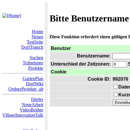
Bitte Benutzername
Home
Neues
Diese Funktion erfordert einen gültigen
TestSeite
DorfTratsch
Benutzer
Benutzername:
Suchen
Teilnehmer
Unterschied der Zeitzonen:
S
Projekte
Cookie
GartenPlan
Cookie ID:
992076
DorfWiki
Date
OrdnerProjekte_alt
Kurze
Dörfer
NeueArbeit
VideoBridge
VillageInnovationTalk