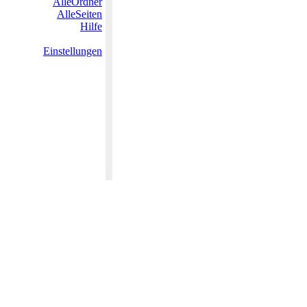
AlleOrdner
AlleSeiten
Hilfe
Einstellungen