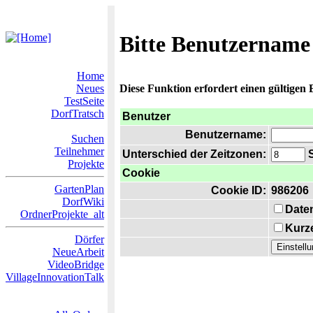
Bitte Benutzername
Home
Neues
Diese Funktion erfordert einen gültigen
TestSeite
DorfTratsch
Benutzer
Benutzername:
Suchen
Teilnehmer
Unterschied der Zeitzonen:
S
Projekte
Cookie
GartenPlan
Cookie ID:
986206
DorfWiki
Date
OrdnerProjekte_alt
Kurze
Dörfer
NeueArbeit
VideoBridge
VillageInnovationTalk