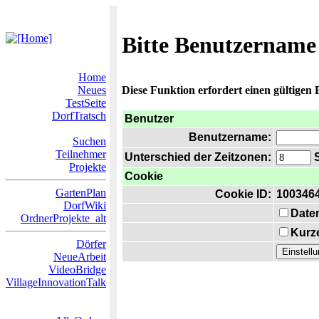
Bitte Benutzername
Home
Neues
Diese Funktion erfordert einen gültigen
TestSeite
DorfTratsch
Benutzer
Benutzername:
Suchen
Teilnehmer
Unterschied der Zeitzonen:
S
Projekte
Cookie
GartenPlan
Cookie ID:
100346
DorfWiki
Date
OrdnerProjekte_alt
Kurze
Dörfer
NeueArbeit
VideoBridge
VillageInnovationTalk