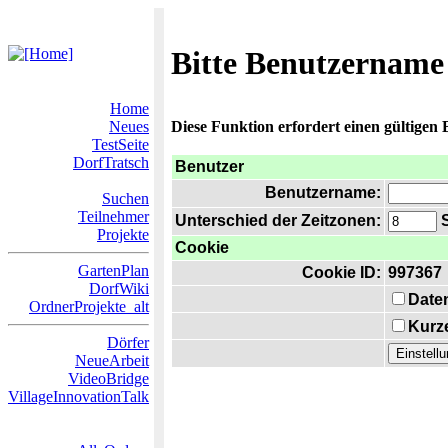
Bitte Benutzername
Home
Neues
Diese Funktion erfordert einen gültigen
TestSeite
DorfTratsch
Benutzer
Benutzername:
Suchen
Teilnehmer
Unterschied der Zeitzonen:
S
Projekte
Cookie
GartenPlan
Cookie ID:
997367
DorfWiki
Date
OrdnerProjekte_alt
Kurze
Dörfer
NeueArbeit
VideoBridge
VillageInnovationTalk