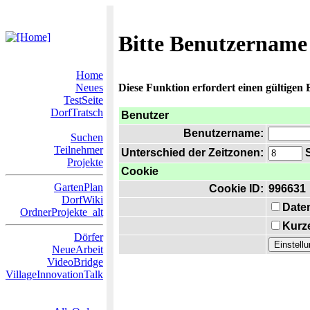
Bitte Benutzername
Home
Neues
Diese Funktion erfordert einen gültigen
TestSeite
DorfTratsch
Benutzer
Benutzername:
Suchen
Teilnehmer
Unterschied der Zeitzonen:
S
Projekte
Cookie
GartenPlan
Cookie ID:
996631
DorfWiki
Date
OrdnerProjekte_alt
Kurze
Dörfer
NeueArbeit
VideoBridge
VillageInnovationTalk