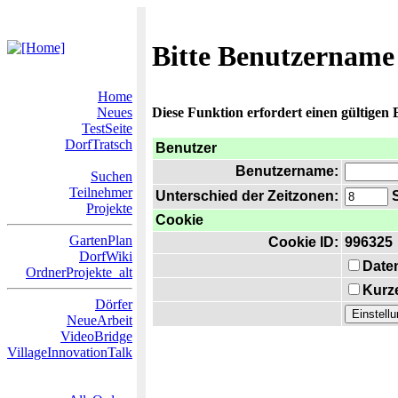
Bitte Benutzername
Home
Neues
Diese Funktion erfordert einen gültigen
TestSeite
DorfTratsch
Benutzer
Benutzername:
Suchen
Teilnehmer
Unterschied der Zeitzonen:
S
Projekte
Cookie
GartenPlan
Cookie ID:
996325
DorfWiki
Date
OrdnerProjekte_alt
Kurze
Dörfer
NeueArbeit
VideoBridge
VillageInnovationTalk