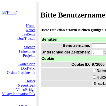
Bitte Benutzername
Home
Neues
Diese Funktion erfordert einen gültigen
TestSeite
DorfTratsch
Benutzer
Benutzername:
Suchen
Teilnehmer
Unterschied der Zeitzonen:
S
Projekte
Cookie
GartenPlan
Cookie ID:
972660
DorfWiki
Date
OrdnerProjekte_alt
Kurze
Dörfer
NeueArbeit
VideoBridge
VillageInnovationTalk