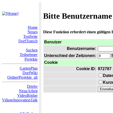
Bitte Benutzername
Home
Neues
Diese Funktion erfordert einen gültigen
TestSeite
DorfTratsch
Benutzer
Benutzername:
Suchen
Teilnehmer
Unterschied der Zeitzonen:
S
Projekte
Cookie
GartenPlan
Cookie ID:
972787
DorfWiki
Date
OrdnerProjekte_alt
Kurze
Dörfer
NeueArbeit
VideoBridge
VillageInnovationTalk