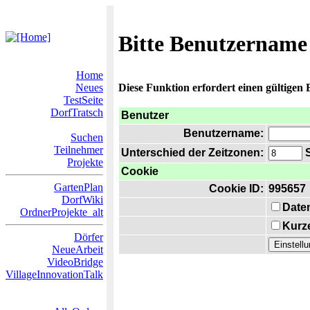
Bitte Benutzername
Home
Neues
Diese Funktion erfordert einen gültigen
TestSeite
DorfTratsch
Benutzer
Benutzername:
Suchen
Teilnehmer
Unterschied der Zeitzonen:
S
Projekte
Cookie
GartenPlan
Cookie ID:
995657
DorfWiki
Date
OrdnerProjekte_alt
Kurze
Dörfer
NeueArbeit
VideoBridge
VillageInnovationTalk