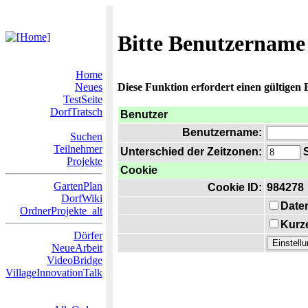
Bitte Benutzername
Home
Neues
Diese Funktion erfordert einen gültigen
TestSeite
DorfTratsch
Benutzer
Benutzername:
Suchen
Teilnehmer
Unterschied der Zeitzonen:
S
Projekte
Cookie
GartenPlan
Cookie ID:
984278
DorfWiki
Date
OrdnerProjekte_alt
Kurze
Dörfer
NeueArbeit
VideoBridge
VillageInnovationTalk