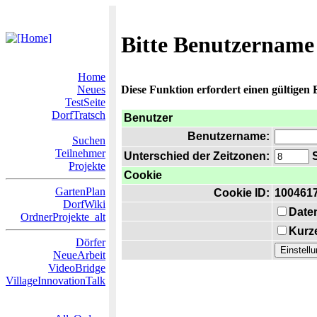
Bitte Benutzername
Home
Neues
Diese Funktion erfordert einen gültigen
TestSeite
DorfTratsch
Benutzer
Benutzername:
Suchen
Teilnehmer
Unterschied der Zeitzonen:
S
Projekte
Cookie
GartenPlan
Cookie ID:
100461
DorfWiki
Date
OrdnerProjekte_alt
Kurze
Dörfer
NeueArbeit
VideoBridge
VillageInnovationTalk