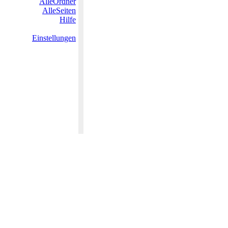
AlleOrdner
AlleSeiten
Hilfe
Einstellungen