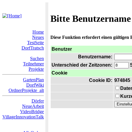
Bitte Benutzername
Home
Neues
Diese Funktion erfordert einen gültigen
TestSeite
DorfTratsch
Benutzer
Benutzername:
Suchen
Teilnehmer
Unterschied der Zeitzonen:
S
Projekte
Cookie
GartenPlan
Cookie ID:
974845
DorfWiki
Date
OrdnerProjekte_alt
Kurze
Dörfer
NeueArbeit
VideoBridge
VillageInnovationTalk