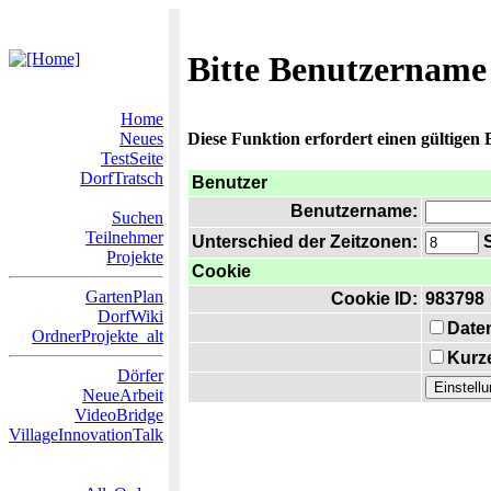
Bitte Benutzername
Home
Neues
Diese Funktion erfordert einen gültigen
TestSeite
DorfTratsch
Benutzer
Benutzername:
Suchen
Teilnehmer
Unterschied der Zeitzonen:
S
Projekte
Cookie
GartenPlan
Cookie ID:
983798
DorfWiki
Date
OrdnerProjekte_alt
Kurze
Dörfer
NeueArbeit
VideoBridge
VillageInnovationTalk