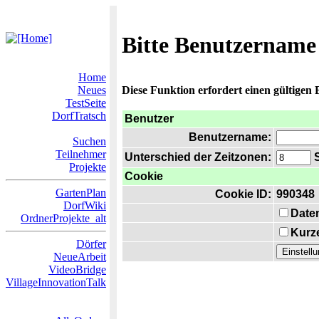
Bitte Benutzername
Home
Neues
Diese Funktion erfordert einen gültigen
TestSeite
DorfTratsch
Benutzer
Benutzername:
Suchen
Teilnehmer
Unterschied der Zeitzonen:
S
Projekte
Cookie
GartenPlan
Cookie ID:
990348
DorfWiki
Date
OrdnerProjekte_alt
Kurze
Dörfer
NeueArbeit
VideoBridge
VillageInnovationTalk