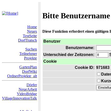
Bitte Benutzername
Home
Neues
Diese Funktion erfordert einen gültigen
TestSeite
DorfTratsch
Benutzer
Benutzername:
Suchen
Teilnehmer
Unterschied der Zeitzonen:
S
Projekte
Cookie
GartenPlan
Cookie ID:
971683
DorfWiki
Date
OrdnerProjekte_alt
Kurze
Dörfer
NeueArbeit
VideoBridge
VillageInnovationTalk