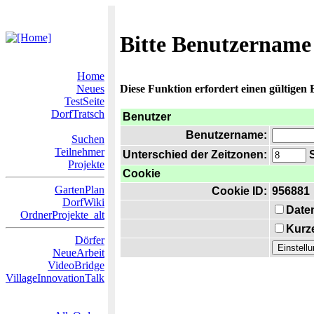
Bitte Benutzername
Home
Neues
Diese Funktion erfordert einen gültigen
TestSeite
DorfTratsch
Benutzer
Benutzername:
Suchen
Teilnehmer
Unterschied der Zeitzonen:
S
Projekte
Cookie
GartenPlan
Cookie ID:
956881
DorfWiki
Date
OrdnerProjekte_alt
Kurze
Dörfer
NeueArbeit
VideoBridge
VillageInnovationTalk