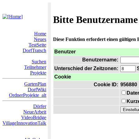
Bitte Benutzername
Home
Neues
Diese Funktion erfordert einen gültigen
TestSeite
DorfTratsch
Benutzer
Benutzername:
Suchen
Teilnehmer
Unterschied der Zeitzonen:
S
Projekte
Cookie
GartenPlan
Cookie ID:
956880
DorfWiki
Date
OrdnerProjekte_alt
Kurze
Dörfer
NeueArbeit
VideoBridge
VillageInnovationTalk