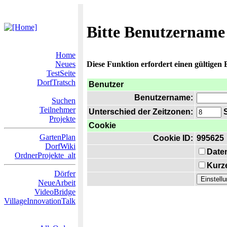
Bitte Benutzername
Home
Neues
Diese Funktion erfordert einen gültigen
TestSeite
DorfTratsch
Benutzer
Benutzername:
Suchen
Teilnehmer
Unterschied der Zeitzonen:
S
Projekte
Cookie
GartenPlan
Cookie ID:
995625
DorfWiki
Date
OrdnerProjekte_alt
Kurze
Dörfer
NeueArbeit
VideoBridge
VillageInnovationTalk