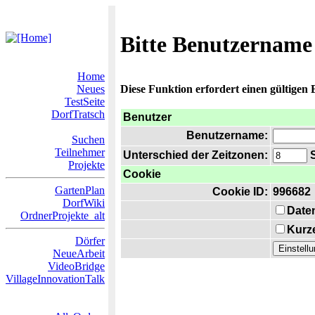
Bitte Benutzername
Home
Neues
Diese Funktion erfordert einen gültigen
TestSeite
DorfTratsch
Benutzer
Benutzername:
Suchen
Teilnehmer
Unterschied der Zeitzonen:
S
Projekte
Cookie
GartenPlan
Cookie ID:
996682
DorfWiki
Date
OrdnerProjekte_alt
Kurze
Dörfer
NeueArbeit
VideoBridge
VillageInnovationTalk