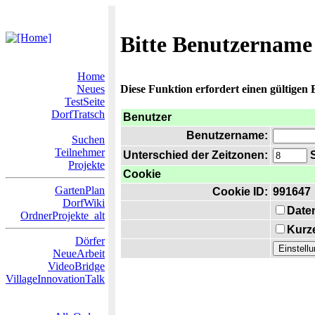
Bitte Benutzername
Home
Neues
Diese Funktion erfordert einen gültigen
TestSeite
DorfTratsch
Benutzer
Benutzername:
Suchen
Teilnehmer
Unterschied der Zeitzonen:
S
Projekte
Cookie
GartenPlan
Cookie ID:
991647
DorfWiki
Date
OrdnerProjekte_alt
Kurze
Dörfer
NeueArbeit
VideoBridge
VillageInnovationTalk