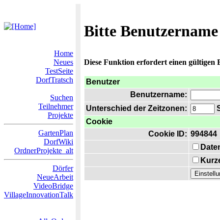
Bitte Benutzername
Home
Neues
Diese Funktion erfordert einen gültigen
TestSeite
DorfTratsch
Benutzer
Benutzername:
Suchen
Teilnehmer
Unterschied der Zeitzonen:
S
Projekte
Cookie
GartenPlan
Cookie ID:
994844
DorfWiki
Date
OrdnerProjekte_alt
Kurze
Dörfer
NeueArbeit
VideoBridge
VillageInnovationTalk