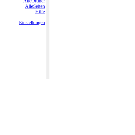
AlleOrdner
AlleSeiten
Hilfe
Einstellungen