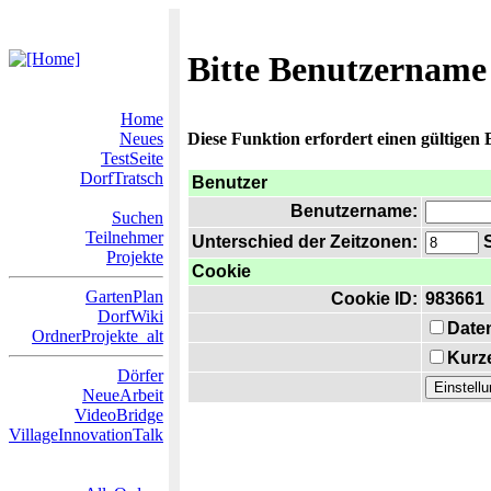
Bitte Benutzername
Home
Neues
Diese Funktion erfordert einen gültigen
TestSeite
DorfTratsch
Benutzer
Benutzername:
Suchen
Teilnehmer
Unterschied der Zeitzonen:
S
Projekte
Cookie
GartenPlan
Cookie ID:
983661
DorfWiki
Date
OrdnerProjekte_alt
Kurze
Dörfer
NeueArbeit
VideoBridge
VillageInnovationTalk