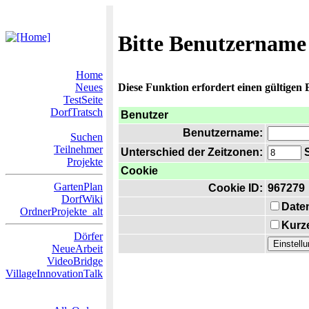
Bitte Benutzername
Home
Neues
Diese Funktion erfordert einen gültigen
TestSeite
DorfTratsch
Benutzer
Benutzername:
Suchen
Teilnehmer
Unterschied der Zeitzonen:
S
Projekte
Cookie
GartenPlan
Cookie ID:
967279
DorfWiki
Date
OrdnerProjekte_alt
Kurze
Dörfer
NeueArbeit
VideoBridge
VillageInnovationTalk