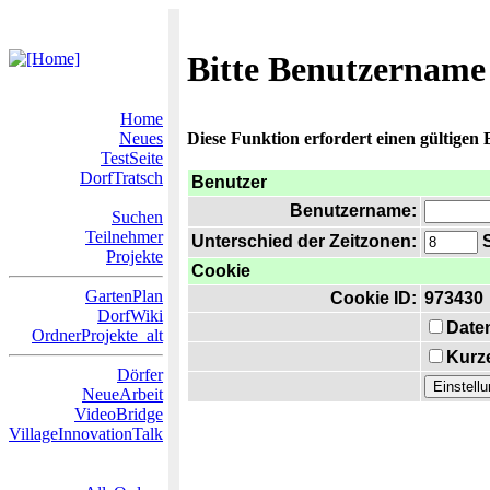
Bitte Benutzername
Home
Neues
Diese Funktion erfordert einen gültigen
TestSeite
DorfTratsch
Benutzer
Benutzername:
Suchen
Teilnehmer
Unterschied der Zeitzonen:
S
Projekte
Cookie
GartenPlan
Cookie ID:
973430
DorfWiki
Date
OrdnerProjekte_alt
Kurze
Dörfer
NeueArbeit
VideoBridge
VillageInnovationTalk