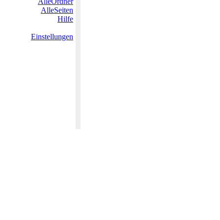
AlleOrdner
AlleSeiten
Hilfe
Einstellungen