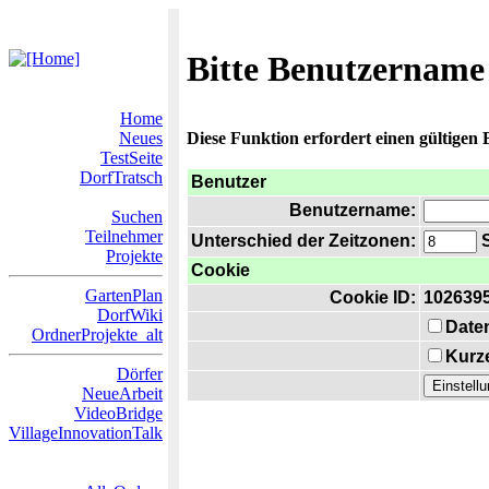
Bitte Benutzername
Home
Neues
Diese Funktion erfordert einen gültigen
TestSeite
DorfTratsch
Benutzer
Benutzername:
Suchen
Teilnehmer
Unterschied der Zeitzonen:
S
Projekte
Cookie
GartenPlan
Cookie ID:
102639
DorfWiki
Date
OrdnerProjekte_alt
Kurze
Dörfer
NeueArbeit
VideoBridge
VillageInnovationTalk