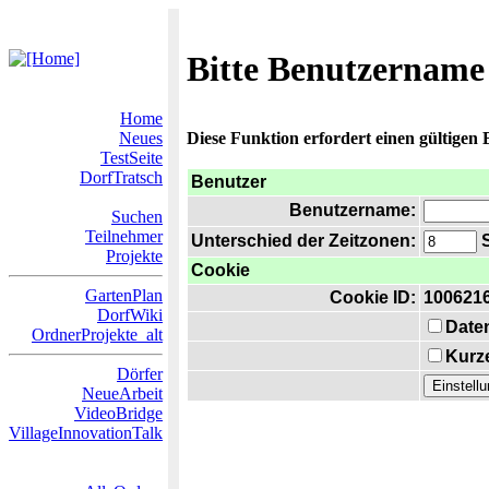
Bitte Benutzername
Home
Neues
Diese Funktion erfordert einen gültigen
TestSeite
DorfTratsch
Benutzer
Benutzername:
Suchen
Teilnehmer
Unterschied der Zeitzonen:
S
Projekte
Cookie
GartenPlan
Cookie ID:
100621
DorfWiki
Date
OrdnerProjekte_alt
Kurze
Dörfer
NeueArbeit
VideoBridge
VillageInnovationTalk