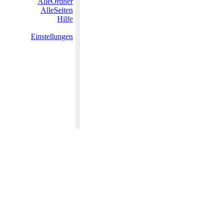
AlleOrdner
AlleSeiten
Hilfe
Einstellungen