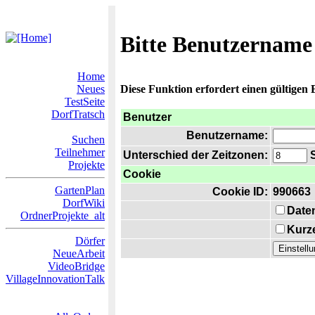
Bitte Benutzername
Home
Neues
Diese Funktion erfordert einen gültigen
TestSeite
DorfTratsch
Benutzer
Benutzername:
Suchen
Teilnehmer
Unterschied der Zeitzonen:
S
Projekte
Cookie
GartenPlan
Cookie ID:
990663
DorfWiki
Date
OrdnerProjekte_alt
Kurze
Dörfer
NeueArbeit
VideoBridge
VillageInnovationTalk