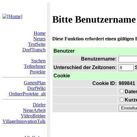
Bitte Benutzername
Home
Neues
Diese Funktion erfordert einen gültigen
TestSeite
DorfTratsch
Benutzer
Benutzername:
Suchen
Teilnehmer
Unterschied der Zeitzonen:
S
Projekte
Cookie
GartenPlan
Cookie ID:
989841
DorfWiki
Date
OrdnerProjekte_alt
Kurze
Dörfer
NeueArbeit
VideoBridge
VillageInnovationTalk