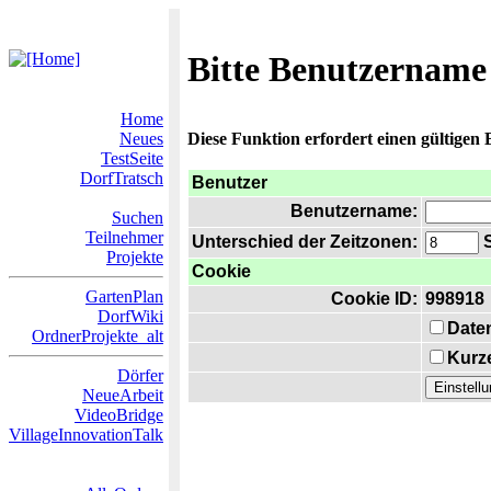
Bitte Benutzername
Home
Neues
Diese Funktion erfordert einen gültigen
TestSeite
DorfTratsch
Benutzer
Benutzername:
Suchen
Teilnehmer
Unterschied der Zeitzonen:
S
Projekte
Cookie
GartenPlan
Cookie ID:
998918
DorfWiki
Date
OrdnerProjekte_alt
Kurze
Dörfer
NeueArbeit
VideoBridge
VillageInnovationTalk