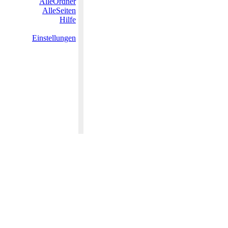
AlleOrdner
AlleSeiten
Hilfe
Einstellungen