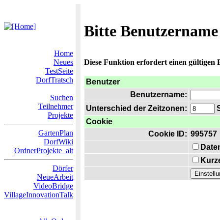
Bitte Benutzername
Home
Neues
Diese Funktion erfordert einen gültigen
TestSeite
DorfTratsch
Benutzer
Benutzername:
Suchen
Teilnehmer
Unterschied der Zeitzonen:
S
Projekte
Cookie
GartenPlan
Cookie ID:
995757
DorfWiki
Date
OrdnerProjekte_alt
Kurze
Dörfer
NeueArbeit
VideoBridge
VillageInnovationTalk