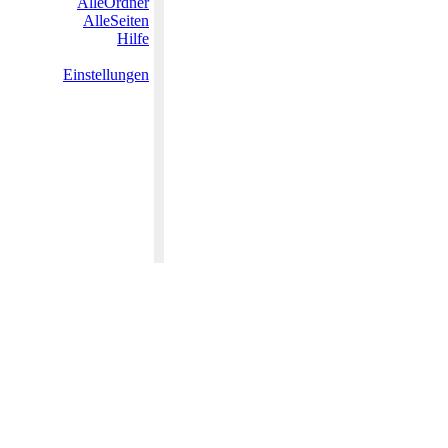
AlleOrdner
AlleSeiten
Hilfe
Einstellungen