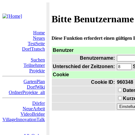
Bitte Benutzername
Home
Neues
Diese Funktion erfordert einen gültigen
TestSeite
DorfTratsch
Benutzer
Benutzername:
Suchen
Teilnehmer
Unterschied der Zeitzonen:
S
Projekte
Cookie
GartenPlan
Cookie ID:
960348
DorfWiki
Date
OrdnerProjekte_alt
Kurze
Dörfer
NeueArbeit
VideoBridge
VillageInnovationTalk