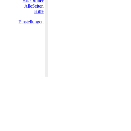
AlleOrdner
AlleSeiten
Hilfe
Einstellungen