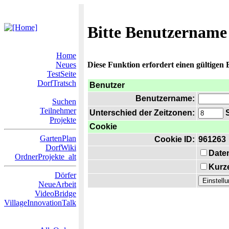
Bitte Benutzername
Home
Neues
Diese Funktion erfordert einen gültigen
TestSeite
DorfTratsch
Benutzer
Benutzername:
Suchen
Teilnehmer
Unterschied der Zeitzonen:
S
Projekte
Cookie
GartenPlan
Cookie ID:
961263
DorfWiki
Date
OrdnerProjekte_alt
Kurze
Dörfer
NeueArbeit
VideoBridge
VillageInnovationTalk