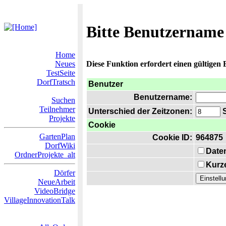
Bitte Benutzername
Home
Neues
Diese Funktion erfordert einen gültigen
TestSeite
DorfTratsch
Benutzer
Benutzername:
Suchen
Teilnehmer
Unterschied der Zeitzonen:
S
Projekte
Cookie
GartenPlan
Cookie ID:
964875
DorfWiki
Date
OrdnerProjekte_alt
Kurze
Dörfer
NeueArbeit
VideoBridge
VillageInnovationTalk