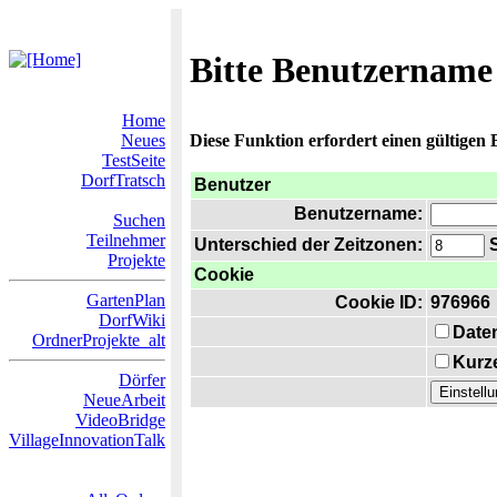
Bitte Benutzername
Home
Neues
Diese Funktion erfordert einen gültigen
TestSeite
DorfTratsch
Benutzer
Benutzername:
Suchen
Teilnehmer
Unterschied der Zeitzonen:
S
Projekte
Cookie
GartenPlan
Cookie ID:
976966
DorfWiki
Date
OrdnerProjekte_alt
Kurze
Dörfer
NeueArbeit
VideoBridge
VillageInnovationTalk