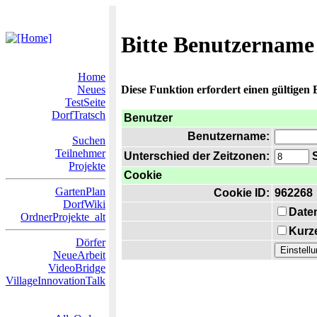
Bitte Benutzername
Home
Neues
Diese Funktion erfordert einen gültigen
TestSeite
DorfTratsch
Benutzer
Benutzername:
Suchen
Teilnehmer
Unterschied der Zeitzonen:
S
Projekte
Cookie
GartenPlan
Cookie ID:
962268
DorfWiki
Date
OrdnerProjekte_alt
Kurze
Dörfer
NeueArbeit
VideoBridge
VillageInnovationTalk